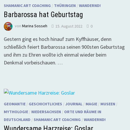
SHAMANIC ART COACHING
/
THÜRINGEN
/
WANDERND!
Barbarossa hat Geburtstag
von
Marina Sosseh
15. August 2022
0
Gestern ging es hoch hinauf zum Kyffhäuser, denn
schließlich feiert Barbarossa seinen 900sten Geburtstag
und ihm zu Ehren wollte ich einmal wieder beim
Denkmal vorbeischauen. …
GEOMANTIE
/
GESCHICHTLICHES
/
JOURNAL
/
MAGIE
/
MUSEEN
/
MYTHOLOGIE
/
NIEDERSACHSEN
/
ORTE UND RÄUME IN
DEUTSCHLAND
/
SHAMANIC ART COACHING
/
WANDERND!
Wundersame Harzreise: Goslar