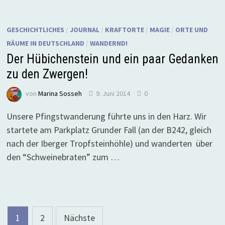
GESCHICHTLICHES
/
JOURNAL
/
KRAFTORTE
/
MAGIE
/
ORTE UND
RÄUME IN DEUTSCHLAND
/
WANDERND!
Der Hübichenstein und ein paar Gedanken
zu den Zwergen!
von
Marina Sosseh
9. Juni 2014
0
Unsere Pfingstwanderung führte uns in den Harz. Wir
startete am Parkplatz Grunder Fall (an der B242, gleich
nach der Iberger Tropfsteinhöhle) und wanderten über
den “Schweinebraten” zum …
Seitennummerierung
1
2
Nächste