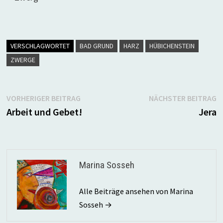
VERSCHLAGWORTET
BAD GRUND
HARZ
HÜBICHENSTEIN
ZWERGE
Beitragsnavigation
Vorheriger
N
VORHERIGER BEITRAG
NÄCHSTER BEITRAG
Beitrag:
B
Arbeit und Gebet!
Jera
Marina Sosseh
Alle Beiträge ansehen von Marina
Sosseh →