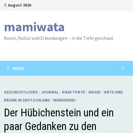
Zum
7. August 2026
Inhalt
springen
mamiwata
Kunst, Kultur und Erkundungen – in die Tiefe geschaut
MENÜ
GESCHICHTLICHES
/
JOURNAL
/
KRAFTORTE
/
MAGIE
/
ORTE UND
RÄUME IN DEUTSCHLAND
/
WANDERND!
Der Hübichenstein und ein
paar Gedanken zu den