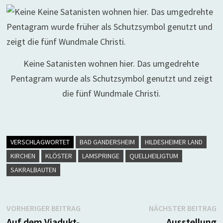
Keine Satanisten wohnen hier. Das umgedrehte
Pentagram wurde als Schutzsymbol genutzt und zeigt
die fünf Wundmale Christi.
VERSCHLAGWORTET
BAD GANDERSHEIM
HILDESHEIMER LAND
KIRCHEN
KLÖSTER
LAMSPRINGE
QUELLHEILIGTUM
SAKRALBAUTEN
Beitragsnavigation
Vorheriger
N
VORHERIGER BEITRAG
NÄCHSTER BEITRAG
Beitrag:
B
Auf dem Viadukt-
Ausstellung