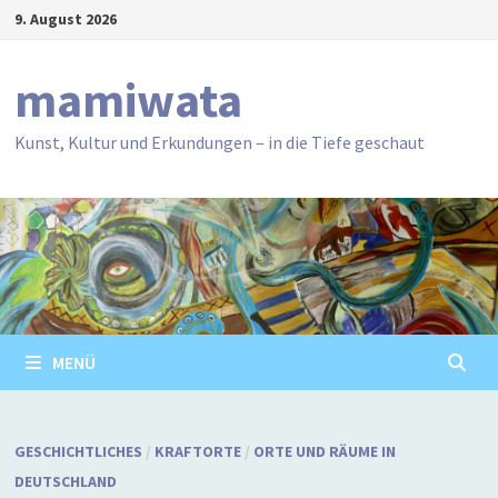
Zum
9. August 2026
Inhalt
springen
mamiwata
Kunst, Kultur und Erkundungen – in die Tiefe geschaut
MENÜ
GESCHICHTLICHES
/
KRAFTORTE
/
ORTE UND RÄUME IN
DEUTSCHLAND