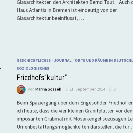
Glasarchitekten den Architekten Bernd Taut. Auch 
Haus Atlantis in Bremen ist eindeutig von der
Glasarchitektur beeinflusst, …
GESCHICHTLICHES
/
JOURNAL
/
ORTE UND RÄUME IN DEUTSCH
r
SOZIOLOGISCHES
Friedhofs”kultur”
von
Marina Sosseh
21. September 2014
0
Beim Spaziergang über dem Engesohder Friedhof er
ich heute, dass die vier kleinen Granitplatten vor de
imposanten Grabmal mit Mosaikengel sozusagen Le
Urnenbestattungsmöglichkeiten darstellen, die für