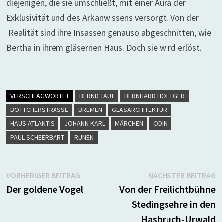
diejenigen, die sie umschließt, mit einer Aura der
Exklusivität und des Arkanwissens versorgt. Von der
Realität sind ihre Insassen genauso abgeschnitten, wie
Bertha in ihrem gläsernen Haus. Doch sie wird erlöst.
VERSCHLAGWORTET
BERND TAUT
BERNHARD HOETGER
BÖTTCHERSTRASSE
BREMEN
GLASARCHITEKTUR
HAUS ATLANTIS
JOHANN KARL
MÄRCHEN
ODIN
PAUL SCHEERBART
RUNEN
Beitragsnavigation
Vorheriger
N
VORHERIGER BEITRAG
NÄCHSTER BEITRAG
Beitrag:
B
Der goldene Vogel
Von der Freilichtbühne
Stedingsehre in den
Hasbruch-Urwald