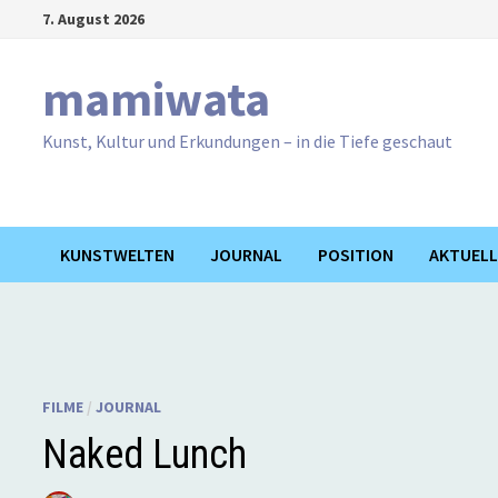
Zum
7. August 2026
Inhalt
springen
mamiwata
Kunst, Kultur und Erkundungen – in die Tiefe geschaut
KUNSTWELTEN
JOURNAL
POSITION
AKTUELL
FILME
/
JOURNAL
Naked Lunch