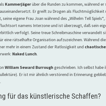
als
Kammerjäger
über die Runden zu kommen, während er 
auseinandersetzt. Er greift zu Drogen als Fluchtmöglichkeit
t, seine eigene Frau Joan während des „Wilhelm Tell Spiels“,
ufluchtsort namens Interzone und ist überzeugt, daß sein ei
ittlich verfolgt. Seine treue Schreibmaschine verwandelt si
r eine rätselhafte Organisation aufzuzeichnen. Während die
mmer mehr in einem Zustand der Ratlosigkeit und
chaotisch
terwerk:
Naked Lunch
.
von
William Seward Burrough
geschrieben. Ich selbst habe 
llektüre). Er ist mir ähnlich verstörend in Erinnerung geblie
.
ng für das künstlerische Schaffen?