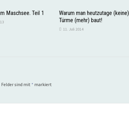
am Maschsee. Teil 1
Warum man heutzutage (keine
Türme (mehr) baut!
013
11. Juli 2014
 Felder sind mit
*
markiert