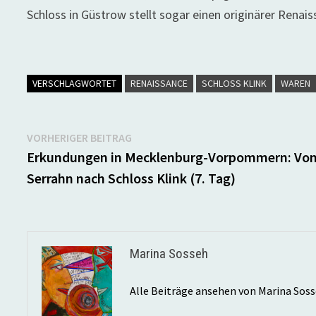
Schloss in Güstrow stellt sogar einen originärer Renai
VERSCHLAGWORTET
RENAISSANCE
SCHLOSS KLINK
WAREN
Beitragsnavigation
Vorheriger
VORHERIGER BEITRAG
Beitrag:
Erkundungen in Mecklenburg-Vorpommern: Vo
Serrahn nach Schloss Klink (7. Tag)
Marina Sosseh
Alle Beiträge ansehen von Marina Sos