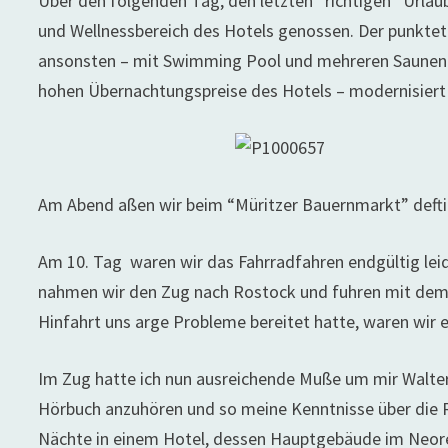
Über den folgenden Tag, den letzten “richtigen” Urlaubs
und Wellnessbereich des Hotels genossen. Der punktete
ansonsten – mit Swimming Pool und mehreren Saunen au
hohen Übernachtungspreise des Hotels – modernisiert 
Am Abend aßen wir beim “Müritzer Bauernmarkt” deftig
Am 10. Tag waren wir das Fahrradfahren endgültig leid
nahmen wir den Zug nach Rostock und fuhren mit dem I
Hinfahrt uns arge Probleme bereitet hatte, waren wir e
Im Zug hatte ich nun ausreichende Muße um mir Walter
Hörbuch anzuhören und so meine Kenntnisse über die Ren
Nächte in einem Hotel, dessen Hauptgebäude im Neoren