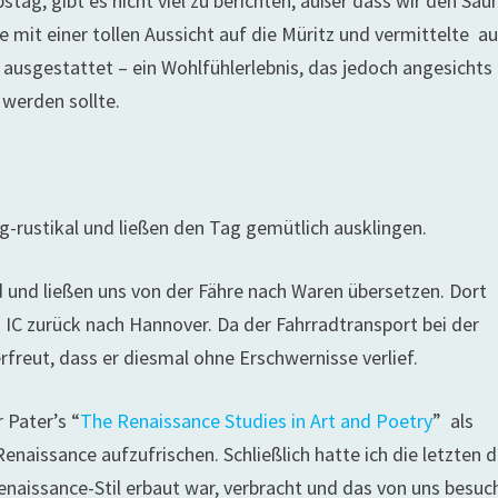
tag, gibt es nicht viel zu berichten, außer dass wir den Sau
 mit einer tollen Aussicht auf die Müritz und vermittelte a
sgestattet – ein Wohlfühlerlebnis, das jedoch angesichts
werden sollte.
-rustikal und ließen den Tag gemütlich ausklingen.
 und ließen uns von der Fähre nach Waren übersetzen. Dort
C zurück nach Hannover. Da der Fahrradtransport bei der
rfreut, dass er diesmal ohne Erschwernisse verlief.
 Pater’s “
The Renaissance Studies in Art and Poetry
”
als
aissance aufzufrischen. Schließlich hatte ich die letzten d
aissance-Stil erbaut war, verbracht und das von uns besuc