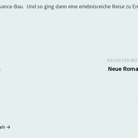
ssance-Bau. Und so ging dann eine erlebnisreiche Reise zu E
NÄCHSTER BE
n
Neue Roma
seh →