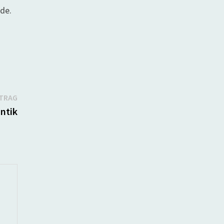
nde.
Nächster
ITRAG
Beitrag:
ntik