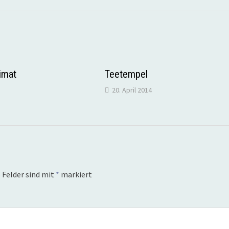
imat
Teetempel
20. April 2014
 Felder sind mit
*
markiert