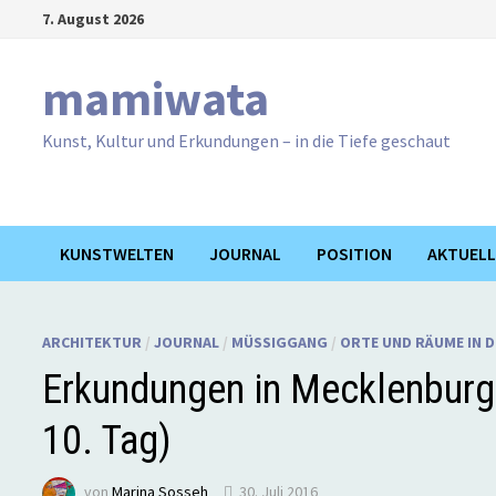
Zum
7. August 2026
Inhalt
springen
mamiwata
Kunst, Kultur und Erkundungen – in die Tiefe geschaut
KUNSTWELTEN
JOURNAL
POSITION
AKTUELL
ARCHITEKTUR
/
JOURNAL
/
MÜSSIGGANG
/
ORTE UND RÄUME IN 
Erkundungen in Mecklenburg
10. Tag)
von
Marina Sosseh
30. Juli 2016