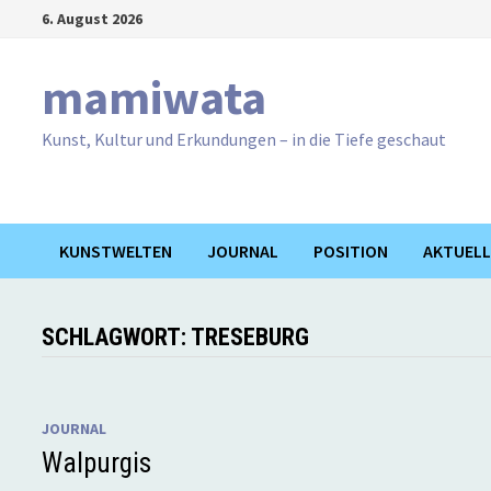
Zum
6. August 2026
Inhalt
springen
mamiwata
Kunst, Kultur und Erkundungen – in die Tiefe geschaut
KUNSTWELTEN
JOURNAL
POSITION
AKTUELL
SCHLAGWORT:
TRESEBURG
JOURNAL
Walpurgis