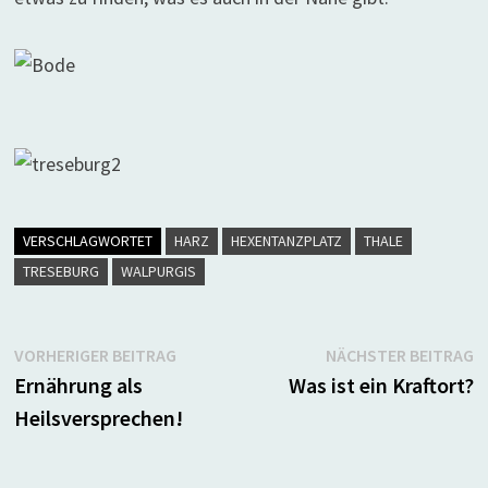
VERSCHLAGWORTET
HARZ
HEXENTANZPLATZ
THALE
TRESEBURG
WALPURGIS
Beitragsnavigation
Vorheriger
N
VORHERIGER BEITRAG
NÄCHSTER BEITRAG
Beitrag:
B
Ernährung als
Was ist ein Kraftort?
Heilsversprechen!