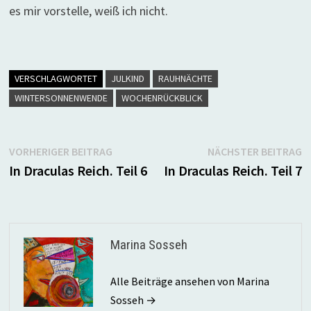
es mir vorstelle, weiß ich nicht.
VERSCHLAGWORTET
JULKIND
RAUHNÄCHTE
WINTERSONNENWENDE
WOCHENRÜCKBLICK
Beitragsnavigation
Vorheriger
N
VORHERIGER BEITRAG
NÄCHSTER BEITRAG
Beitrag:
B
In Draculas Reich. Teil 6
In Draculas Reich. Teil 7
Marina Sosseh
Alle Beiträge ansehen von Marina
Sosseh →