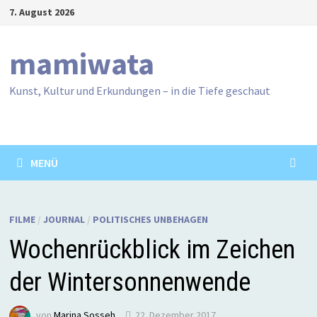
Zum
7. August 2026
Inhalt
springen
mamiwata
Kunst, Kultur und Erkundungen – in die Tiefe geschaut
MENÜ
FILME
/
JOURNAL
/
POLITISCHES UNBEHAGEN
Wochenrückblick im Zeichen
der Wintersonnenwende
von
Marina Sosseh
22. Dezember 2017