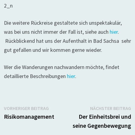
Die weitere Rückreise gestaltete sich unspektakulär,
was bei uns nicht immer der Fall ist, siehe auch
hier
.
Rückblickend hat uns der Aufenthalt in Bad Sachsa sehr
gut gefallen und wir kommen gerne wieder.
Wer die Wanderungen nachwandern möchte, findet
detaillierte Beschreibungen
hier
.
Beitragsnavigation
Vorheriger
N
VORHERIGER BEITRAG
NÄCHSTER BEITRAG
Beitrag:
B
Risikomanagement
Der Einheitsbrei und
seine Gegenbewegung