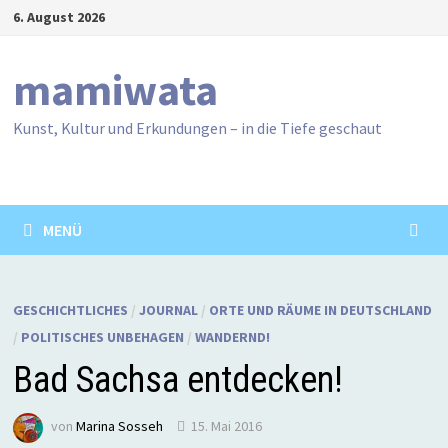
Zum
6. August 2026
Inhalt
springen
mamiwata
Kunst, Kultur und Erkundungen – in die Tiefe geschaut
MENÜ
GESCHICHTLICHES
/
JOURNAL
/
ORTE UND RÄUME IN DEUTSCHLAND
/
POLITISCHES UNBEHAGEN
/
WANDERND!
Bad Sachsa entdecken!
von
Marina Sosseh
15. Mai 2016