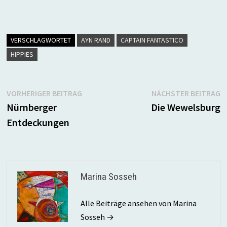
VERSCHLAGWORTET
AYN RAND
CAPTAIN FANTASTICO
HIPPIES
Beitragsnavigation
Vorheriger
N
VORHERIGER BEITRAG
NÄCHSTER BEITRAG
Beitrag:
B
Nürnberger
Die Wewelsburg
Entdeckungen
Marina Sosseh
Alle Beiträge ansehen von Marina
Sosseh →