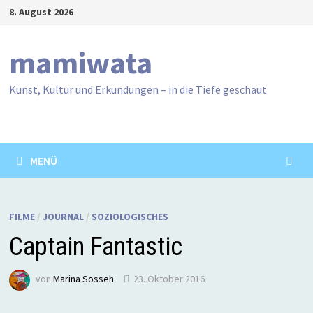
Zum
8. August 2026
Inhalt
springen
mamiwata
Kunst, Kultur und Erkundungen – in die Tiefe geschaut
MENÜ
FILME
/
JOURNAL
/
SOZIOLOGISCHES
Captain Fantastic
von
Marina Sosseh
23. Oktober 2016