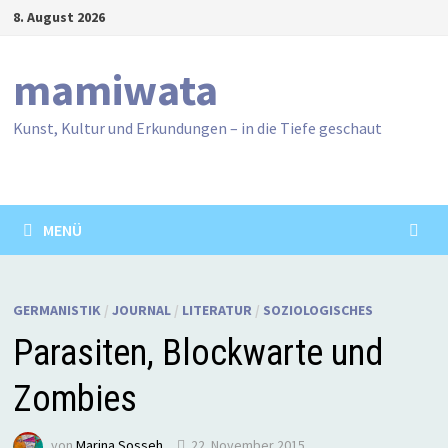
Zum
8. August 2026
Inhalt
springen
mamiwata
Kunst, Kultur und Erkundungen – in die Tiefe geschaut
MENÜ
GERMANISTIK
/
JOURNAL
/
LITERATUR
/
SOZIOLOGISCHES
Parasiten, Blockwarte und
Zombies
von
Marina Sosseh
22. November 2015