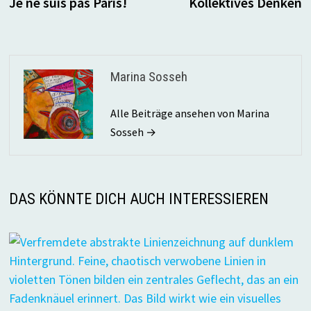
Beitrag:
B
Je ne suis pas Paris!
Kollektives Denken
Marina Sosseh
Alle Beiträge ansehen von Marina
Sosseh →
DAS KÖNNTE DICH AUCH INTERESSIEREN