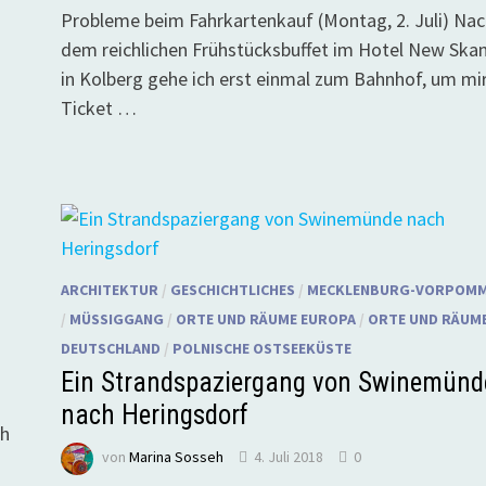
Probleme beim Fahrkartenkauf (Montag, 2. Juli) Nac
dem reichlichen Frühstücksbuffet im Hotel New Ska
in Kolberg gehe ich erst einmal zum Bahnhof, um mir
Ticket …
ARCHITEKTUR
/
GESCHICHTLICHES
/
MECKLENBURG-VORPOM
/
MÜSSIGGANG
/
ORTE UND RÄUME EUROPA
/
ORTE UND RÄUME
DEUTSCHLAND
/
POLNISCHE OSTSEEKÜSTE
Ein Strandspaziergang von Swinemünd
nach Heringsdorf
ch
von
Marina Sosseh
4. Juli 2018
0