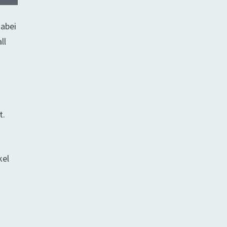
dabei
ll
t.
kel