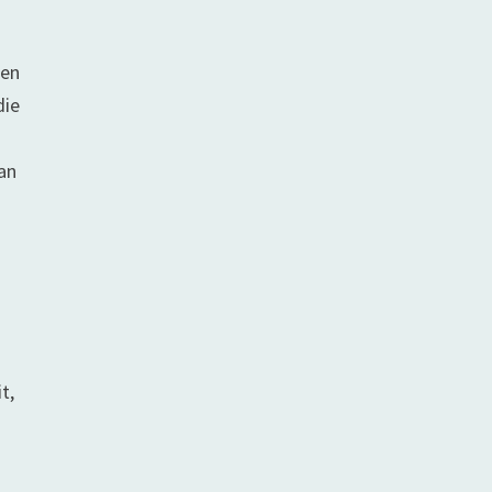
hen
die
 an
t,