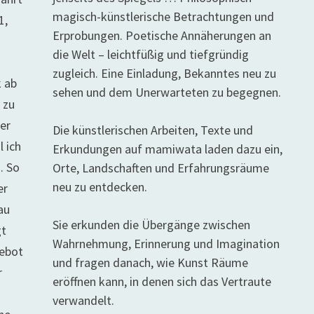
magisch-künstlerische Betrachtungen und
1,
Erprobungen. Poetische Annäherungen an
die Welt – leichtfüßig und tiefgründig
zugleich. Eine Einladung, Bekanntes neu zu
k ab
sehen und dem Unerwarteten zu begegnen.
 zu
ber
Die künstlerischen Arbeiten, Texte und
l ich
Erkundungen auf mamiwata laden dazu ein,
. So
Orte, Landschaften und Erfahrungsräume
neu zu entdecken.
er
au
Sie erkunden die Übergänge zwischen
gt
Wahrnehmung, Erinnerung und Imagination
gebot
und fragen danach, wie Kunst Räume
r
eröffnen kann, in denen sich das Vertraute
verwandelt.