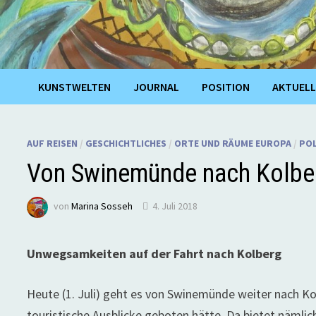
KUNSTWELTEN
JOURNAL
POSITION
AKTUELL
AUF REISEN
/
GESCHICHTLICHES
/
ORTE UND RÄUME EUROPA
/
POL
Von Swinemünde nach Kolbe
von
Marina Sosseh
4. Juli 2018
Unwegsamkeiten auf der Fahrt nach Kolberg
Heute (1. Juli) geht es von Swinemünde weiter nach 
touristische Ausblicke geboten hätte. Da bietet näml