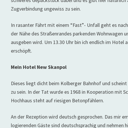
schweres Gepäckstück dabei und es gibt hier natürlich 
Zugverbindung ungewiss zu sein.
In rasanter Fährt mit einem “Fast”- Unfall geht es nach
der Nähe des Straßenrandes parkenden Wohnwagen und 
ausgeben wird. Um 13.30 Uhr bin ich endlich im Hotel
erschöpft.
Mein Hotel New Skanpol
Dieses liegt dicht beim Kolberger Bahnhof und scheint
zu sein. In der Tat wurde es 1968 in Kooperation mit S
Hochhaus steht auf riesigen Betonpfählern.
An der Rezeption wird deutsch gesprochen. Das mir emp
logierenden Gäste sind deutschsprachig und nehmen hi