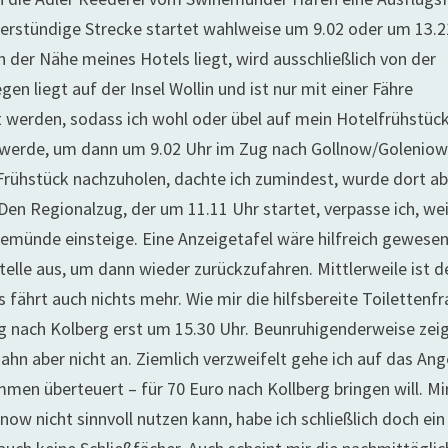
vierstündige Strecke startet wahlweise um 9.02 oder um 13.2
der Nähe meines Hotels liegt, wird ausschließlich von der
n liegt auf der Insel Wollin und ist nur mit einer Fähre
t werden, sodass ich wohl oder übel auf mein Hotelfrühstüc
 werde, um dann um 9.02 Uhr im Zug nach Gollnow/Goleniow
 Frühstück nachzuholen, dachte ich zumindest, wurde dort a
Den Regionalzug, der um 11.11 Uhr startet, verpasse ich, wei
nemünde einsteige. Eine Anzeigetafel wäre hilfreich gewesen
telle aus, um dann wieder zurückzufahren. Mittlerweile ist d
fährt auch nichts mehr. Wie mir die hilfsbereite Toilettenfr
Zug nach Kolberg erst um 15.30 Uhr. Beunruhigenderweise zei
ahn aber nicht an. Ziemlich verzweifelt gehe ich auf das An
mmen überteuert – für 70 Euro nach Kollberg bringen will. Mi
llnow nicht sinnvoll nutzen kann, habe ich schließlich doch ein