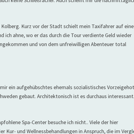
auch keine Schließfächer. Auch scheint mir die nachmittägli
 Kolberg. Kurz vor der Stadt schielt mein Taxifahrer auf ein
ich ahne, wo er das durch die Tour verdiente Geld wieder
 angekommen und von dem unfreiwilligen Abenteuer total
 mir ein aufgehübschtes ehemals sozialistisches Vorzeigehot
chweden gebaut. Architektonisch ist es durchaus interessant
fohlene Spa-Center besuche ich nicht.. Viele der hier
er Kur- und Wellnessbehandlungen in Anspruch, die im Vergl