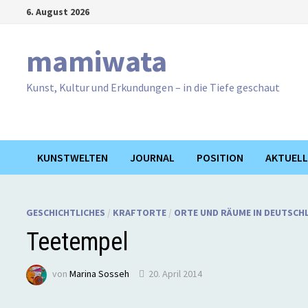
Zum
6. August 2026
Inhalt
springen
mamiwata
Kunst, Kultur und Erkundungen – in die Tiefe geschaut
KUNSTWELTEN
JOURNAL
POSITION
AKTUELL
GESCHICHTLICHES
/
KRAFTORTE
/
ORTE UND RÄUME IN DEUTSCH
Teetempel
von
Marina Sosseh
20. April 2014