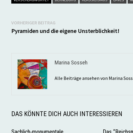
Beitragsnavigation
Vorheriger
VORHERIGER BEITRAG
Beitrag:
Pyramiden und die eigene Unsterblichkeit!
Marina Sosseh
Alle Beiträge ansehen von Marina Sos
DAS KÖNNTE DICH AUCH INTERESSIEREN
Sachlich-monumentale
Das “Reichsm