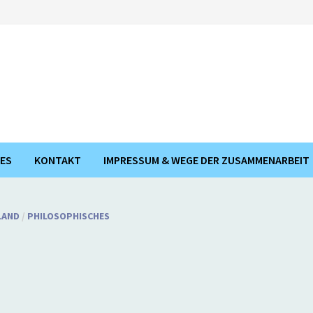
ES
KONTAKT
IMPRESSUM & WEGE DER ZUSAMMENARBEIT
LAND
/
PHILOSOPHISCHES