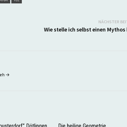
NÄCHSTER BE
Wie stelle ich selbst einen Mythos
seh →
usterdorf” Dötlingen
Die heilige Geometrie