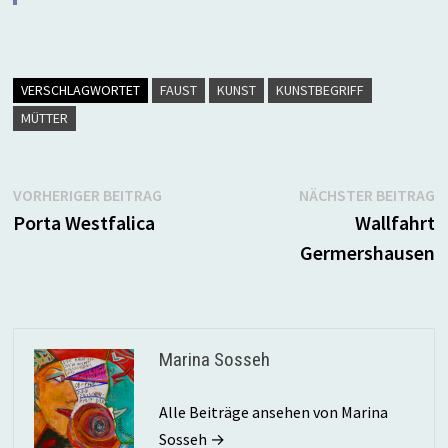
VERSCHLAGWORTET
FAUST
KUNST
KUNSTBEGRIFF
MÜTTER
Beitragsnavigation
Vorheriger
N
VORHERIGER BEITRAG
NÄCHSTER BEITRAG
Beitrag:
B
Porta Westfalica
Wallfahrt
Germershausen
Marina Sosseh
Alle Beiträge ansehen von Marina
Sosseh →