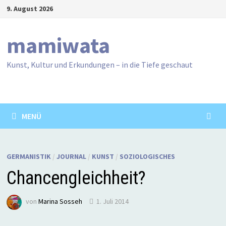
Zum
9. August 2026
Inhalt
springen
mamiwata
Kunst, Kultur und Erkundungen – in die Tiefe geschaut
MENÜ
GERMANISTIK
/
JOURNAL
/
KUNST
/
SOZIOLOGISCHES
Chancengleichheit?
von
Marina Sosseh
1. Juli 2014