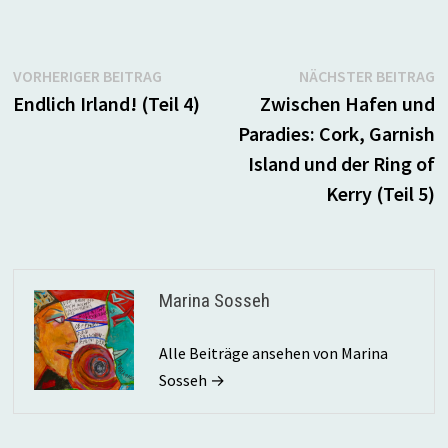
Beitragsnavigation
Vorheriger
N
VORHERIGER BEITRAG
NÄCHSTER BEITRAG
Beitrag:
B
Endlich Irland! (Teil 4)
Zwischen Hafen und
Paradies: Cork, Garnish
Island und der Ring of
Kerry (Teil 5)
Marina Sosseh
Alle Beiträge ansehen von Marina
Sosseh →