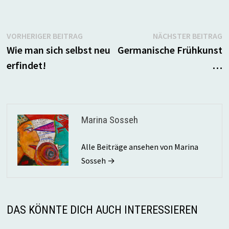
Beitragsnavigation
Vorheriger
N
VORHERIGER BEITRAG
NÄCHSTER BEITRAG
Beitrag:
B
Wie man sich selbst neu
Germanische Frühkunst
erfindet!
…
Marina Sosseh
Alle Beiträge ansehen von Marina
Sosseh →
DAS KÖNNTE DICH AUCH INTERESSIEREN