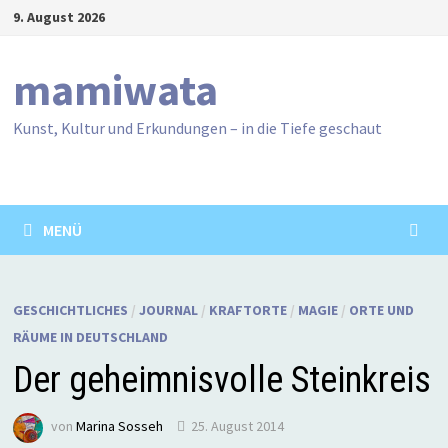
Zum
9. August 2026
Inhalt
springen
mamiwata
Kunst, Kultur und Erkundungen – in die Tiefe geschaut
MENÜ
GESCHICHTLICHES
/
JOURNAL
/
KRAFTORTE
/
MAGIE
/
ORTE UND
RÄUME IN DEUTSCHLAND
Der geheimnisvolle Steinkreis
von
Marina Sosseh
25. August 2014