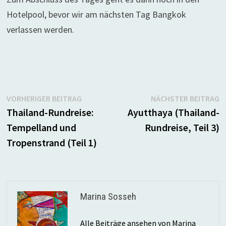
Hotelpool, bevor wir am nächsten Tag Bangkok
verlassen werden.
Beitragsnavigation
Vorheriger
N
VORHERIGER BEITRAG
NÄCHSTER BEITRAG
Beitrag:
B
Thailand-Rundreise:
Ayutthaya (Thailand-
Tempelland und
Rundreise, Teil 3)
Tropenstrand (Teil 1)
Marina Sosseh
Alle Beiträge ansehen von Marina