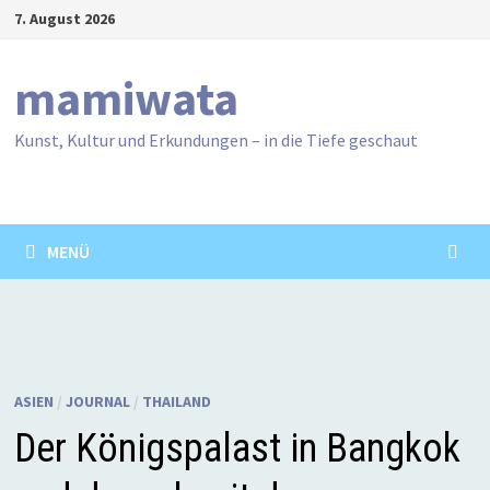
Zum
7. August 2026
Inhalt
springen
mamiwata
Kunst, Kultur und Erkundungen – in die Tiefe geschaut
MENÜ
ASIEN
/
JOURNAL
/
THAILAND
Der Königspalast in Bangkok