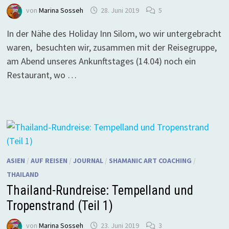
von
Marina Sosseh
28. Juni 2019
5
In der Nähe des Holiday Inn Silom, wo wir untergebracht
waren, besuchten wir, zusammen mit der Reisegruppe,
am Abend unseres Ankunftstages (14.04) noch ein
Restaurant, wo …
ASIEN
/
AUF REISEN
/
JOURNAL
/
SHAMANIC ART COACHING
/
THAILAND
Thailand-Rundreise: Tempelland und
Tropenstrand (Teil 1)
von
Marina Sosseh
23. Juni 2019
3