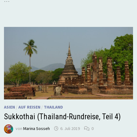
ASIEN
/
AUF REISEN
/
THAILAND
Sukkothai (Thailand-Rundreise, Teil 4)
von
Marina Sosseh
6. Juli 2019
0