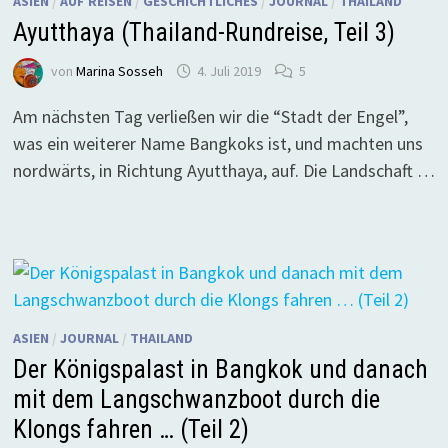
ASIEN
/
AUF REISEN
/
GESCHICHTLICHES
/
JOURNAL
/
THAILAND
Ayutthaya (Thailand-Rundreise, Teil 3)
von
Marina Sosseh
4. Juli 2019
5
Am nächsten Tag verließen wir die “Stadt der Engel”,
was ein weiterer Name Bangkoks ist, und machten uns
nordwärts, in Richtung Ayutthaya, auf. Die Landschaft …
ASIEN
/
JOURNAL
/
THAILAND
Der Königspalast in Bangkok und danach
mit dem Langschwanzboot durch die
Klongs fahren … (Teil 2)