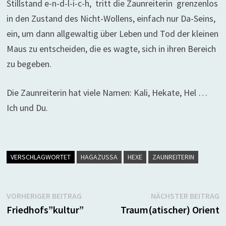
Stillstand e-n-d-l-i-c-h, tritt die Zaunreiterin
grenzenlos
in den Zustand des Nicht-Wollens, einfach nur Da-Seins,
ein, um dann allgewaltig über Leben und Tod der kleinen
Maus zu entscheiden, die es wagte, sich in ihren Bereich
zu begeben.
Die Zaunreiterin hat viele Namen: Kali, Hekate, Hel …
Ich und Du.
VERSCHLAGWORTET
HAGAZUSSA
HEXE
ZAUNREITERIN
Beitragsnavigation
Vorheriger
N
VORHERIGER BEITRAG
NÄCHSTER BEITRAG
Beitrag:
B
Friedhofs”kultur”
Traum(atischer) Orient