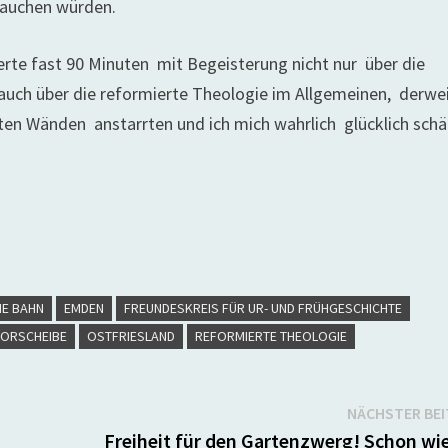
 tauchen würden.
ierte fast 90 Minuten mit Begeisterung nicht nur über die
auch über die reformierte Theologie im Allgemeinen, derwei
lten Wänden anstarrten und ich mich wahrlich glücklich schä
HE BAHN
EMDEN
FREUNDESKREIS FÜR UR- UND FRÜHGESCHICHTE
ORSCHEIBE
OSTFRIESLAND
REFORMIERTE THEOLOGIE
NÄCHSTER BE
Freiheit für den Gartenzwerg! Schon wie