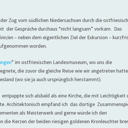
der Zug vom südlichen Niedersachsen durch die ostfriesisc
gkeit der Gespräche durchaus “nicht langsam” vorkam. Das
nn/en – neben dem eigentlichen Ziel der Exkursion – kurzfri
 aufgenommen worden.
ungen
” im ostfriesischen Landesmuseum, wo uns die
gnete, die zuvor die gleiche Reise wie wir angetreten hatte
esland (wo sie ja auch ursprünglich herstammt).
entpuppte sich alsbald als eine Kirche, die mit Leichtigkeit 
nnte. Architektonisch empfand ich das dortige Zusammenspi
lementen als Meisterwerk und gerne würde ich den
n die Kerzen der beiden riesigen goldenen Kronleuchter br