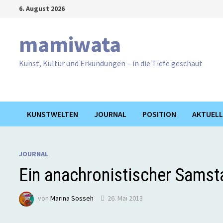
Zum
6. August 2026
Inhalt
springen
mamiwata
Kunst, Kultur und Erkundungen – in die Tiefe geschaut
KUNSTWELTEN
JOURNAL
POSITION
AKTUELL
JOURNAL
Ein anachronistischer Samst
von
Marina Sosseh
26. Mai 2013