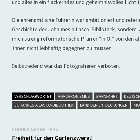
und alles in ein flackerndes und geheimnisvolles Licht
Die ehrenamtliche Führerin war ambitioniert und refer
Geschichte der Johannes a Lasco-Bibliothek, sondern 
mich streng reformatorische Pfarrer “in Öl” von den a
ihnen nicht leibhaftig begegnen zu müssen.
Selbstredend war das Fotografieren verboten.
VERSCHLAGWORTET
ANACHRONISMUS
BAHNFAHRT
DEUTSC
JOHANNES A LASCO-BIBLIOTHEK
LAND DER ENTDECKUNGEN
MO
Beitragsnavigation
Vorheriger
VORHERIGER BEITRAG
Beitrag:
Freiheit für den Gartenzwerg!