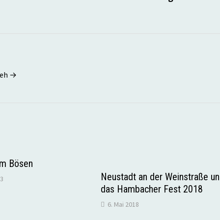
seh →
am Bösen
Neustadt an der Weinstraße u
13
das Hambacher Fest 2018
6. Mai 2018