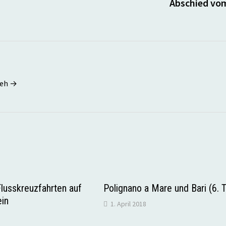
Abschied vom
seh →
Flusskreuzfahrten auf
Polignano a Mare und Bari (6. 
in
1. April 2018