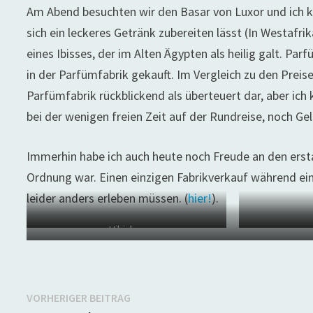
Am Abend besuchten wir den Basar von Luxor und ich k
sich ein leckeres Getränk zubereiten lässt (In Westafr
eines Ibisses, der im Alten Ägypten als heilig galt. Par
in der Parfümfabrik gekauft. Im Vergleich zu den Preisen
Parfümfabrik rückblickend als überteuert dar, aber ich
bei der wenigen freien Zeit auf der Rundreise, noch Ge
Immerhin habe ich auch heute noch Freude an den erst
Ordnung war. Einen einzigen Fabrikverkauf während eine
leider anders erleben müssen. (
hier!
).
Hibiskus
Beitragsnavigation
Vorheriger
VORHERIGER BEITRAG