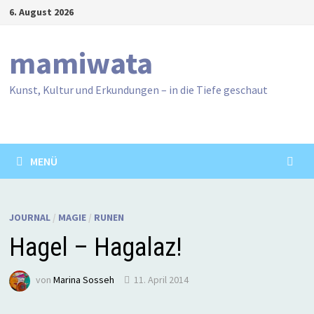
Zum
6. August 2026
Inhalt
springen
mamiwata
Kunst, Kultur und Erkundungen – in die Tiefe geschaut
MENÜ
JOURNAL
/
MAGIE
/
RUNEN
Hagel – Hagalaz!
von
Marina Sosseh
11. April 2014