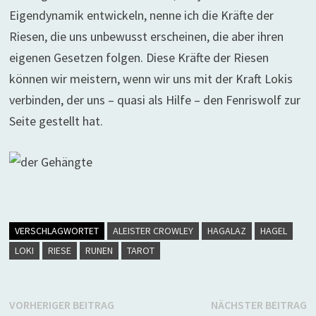
Eigendynamik entwickeln, nenne ich die Kräfte der
Riesen, die uns unbewusst erscheinen, die aber ihren
eigenen Gesetzen folgen. Diese Kräfte der Riesen
können wir meistern, wenn wir uns mit der Kraft Lokis
verbinden, der uns – quasi als Hilfe – den Fenriswolf zur
Seite gestellt hat.
VERSCHLAGWORTET
ALEISTER CROWLEY
HAGALAZ
HAGEL
LOKI
RIESE
RUNEN
TAROT
Beitragsnavigation
Vorheriger
N
VORHERIGER BEITRAG
NÄCHSTER BEITRAG