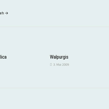
seh →
lica
Walpurgis
3. Mai 2009