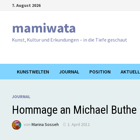
Zum
7. August 2026
Inhalt
springen
mamiwata
Kunst, Kultur und Erkundungen – in die Tiefe geschaut
KUNSTWELTEN
JOURNAL
POSITION
AKTUELL
JOURNAL
Hommage an Michael Buthe
von
Marina Sosseh
1. April 2012