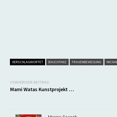
VERSCHLAGWORTET
BAUCHTANZ
FRAUENBEWEGUNG
MICHA
Beitragsnavigation
Vorheriger
VORHERIGER BEITRAG
Beitrag:
Mami Watas Kunstprojekt …