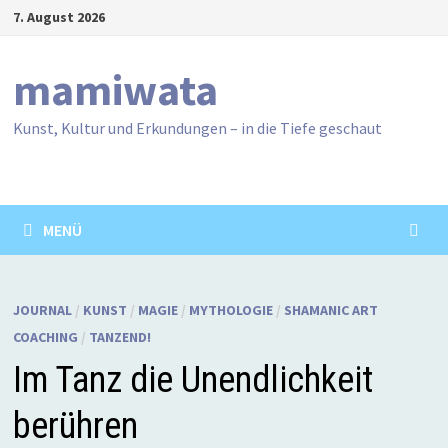
Zum
7. August 2026
Inhalt
springen
mamiwata
Kunst, Kultur und Erkundungen – in die Tiefe geschaut
MENÜ
JOURNAL
/
KUNST
/
MAGIE
/
MYTHOLOGIE
/
SHAMANIC ART
COACHING
/
TANZEND!
Im Tanz die Unendlichkeit
berühren