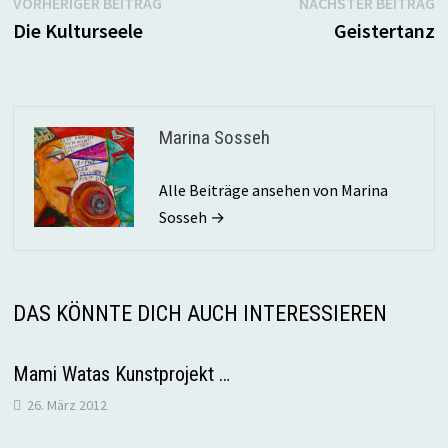
Beitragsnavigation
Vorheriger
N
VORHERIGER BEITRAG
NÄCHSTER BEITRAG
Beitrag:
B
Die Kulturseele
Geistertanz
Marina Sosseh
Alle Beiträge ansehen von Marina
Sosseh →
DAS KÖNNTE DICH AUCH INTERESSIEREN
Mami Watas Kunstprojekt …
26. März 2012