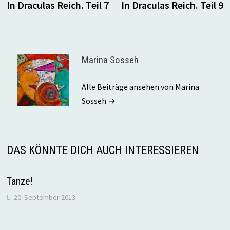
Beitrag:
B
In Draculas Reich. Teil 7
In Draculas Reich. Teil 9
Marina Sosseh
Alle Beiträge ansehen von Marina
Sosseh →
DAS KÖNNTE DICH AUCH INTERESSIEREN
Tanze!
20. September 2013