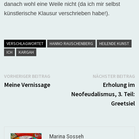
danach wohl eine Weile nicht (da ich mir selbst
künstlerische Klausur verschrieben habe!).
VERSCHLAGWORTET
HANNO RAUSCHENBERG
HEILENDE KUNST
ICH
KARGAH
Beitragsnavigation
Vorheriger
N
VORHERIGER BEITRAG
NÄCHSTER BEITRAG
Beitrag:
B
Meine Vernissage
Erholung im
Neofeudalismus, 3. Teil:
Greetsiel
Marina Sosseh