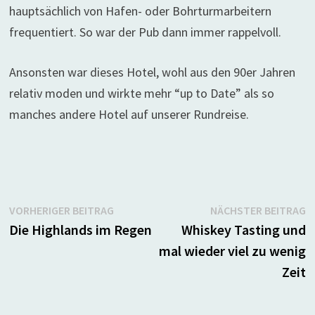
hauptsächlich von Hafen- oder Bohrturmarbeitern
frequentiert. So war der Pub dann immer rappelvoll.
Ansonsten war dieses Hotel, wohl aus den 90er Jahren
relativ moden und wirkte mehr “up to Date” als so
manches andere Hotel auf unserer Rundreise.
Beitragsnavigation
Vorheriger
N
VORHERIGER BEITRAG
NÄCHSTER BEITRAG
Beitrag:
B
Die Highlands im Regen
Whiskey Tasting und
mal wieder viel zu wenig
Zeit