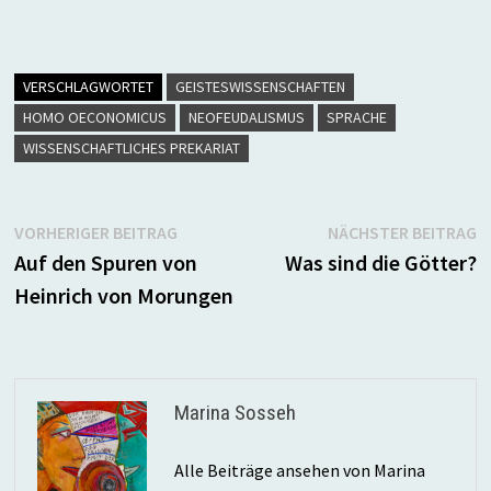
VERSCHLAGWORTET
GEISTESWISSENSCHAFTEN
HOMO OECONOMICUS
NEOFEUDALISMUS
SPRACHE
WISSENSCHAFTLICHES PREKARIAT
Beitragsnavigation
Vorheriger
N
VORHERIGER BEITRAG
NÄCHSTER BEITRAG
Beitrag:
B
Auf den Spuren von
Was sind die Götter?
Heinrich von Morungen
Marina Sosseh
Alle Beiträge ansehen von Marina