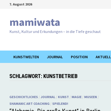
Zum
7. August 2026
Inhalt
springen
mamiwata
Kunst, Kultur und Erkundungen – in die Tiefe geschaut
KUNSTWELTEN
JOURNAL
POSITION
AKTUELL
SCHLAGWORT:
KUNSTBETRIEB
GESCHICHTLICHES
/
JOURNAL
/
KUNST
/
MAGIE
/
MUSEEN
/
SHAMANIC ART COACHING
/
SPIELEND!