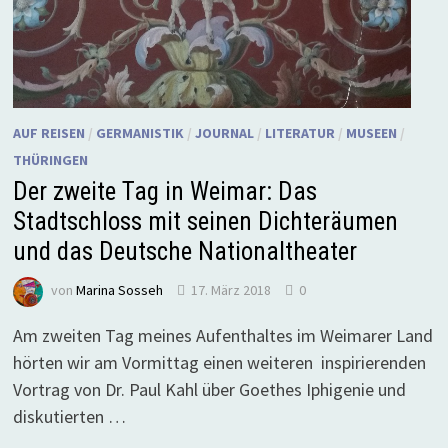
AUF REISEN
/
GERMANISTIK
/
JOURNAL
/
LITERATUR
/
MUSEEN
/
THÜRINGEN
Der zweite Tag in Weimar: Das
Stadtschloss mit seinen Dichteräumen
und das Deutsche Nationaltheater
von
Marina Sosseh
17. März 2018
0
Am zweiten Tag meines Aufenthaltes im Weimarer Land
hörten wir am Vormittag einen weiteren inspirierenden
Vortrag von Dr. Paul Kahl über Goethes Iphigenie und
diskutierten …