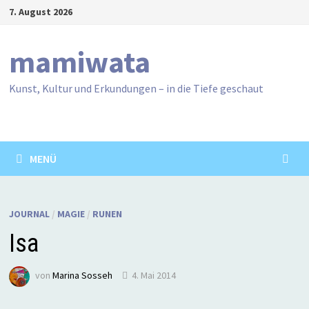
Zum
7. August 2026
Inhalt
springen
mamiwata
Kunst, Kultur und Erkundungen – in die Tiefe geschaut
MENÜ
JOURNAL
/
MAGIE
/
RUNEN
Isa
von
Marina Sosseh
4. Mai 2014