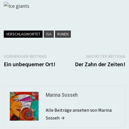
VERSCHLAGWORTET
ISA
RUNEN
Beitragsnavigation
Vorheriger
N
VORHERIGER BEITRAG
NÄCHSTER BEITRAG
Beitrag:
B
Ein unbequemer Ort!
Der Zahn der Zeiten!
Marina Sosseh
Alle Beiträge ansehen von Marina
Sosseh →