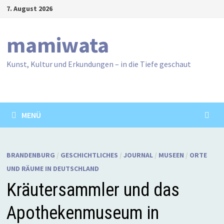
Zum
7. August 2026
Inhalt
springen
mamiwata
Kunst, Kultur und Erkundungen – in die Tiefe geschaut
MENÜ
BRANDENBURG
/
GESCHICHTLICHES
/
JOURNAL
/
MUSEEN
/
ORTE
UND RÄUME IN DEUTSCHLAND
Kräutersammler und das
Apothekenmuseum in