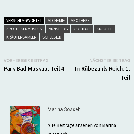
VERSCHLAGWORTET
ALCHEMIE
APOTHEKE
APOTHEKENMUSEUM
ARNSBERG
COTTBUS
KRÄUTER
KRÄUTERSAMLER
SCHLESIEN
Beitragsnavigation
Vorheriger
N
VORHERIGER BEITRAG
NÄCHSTER BEITRAG
Beitrag:
B
Park Bad Muskau, Teil 4
In Rübezahls Reich. 1.
Teil
Marina Sosseh
Alle Beiträge ansehen von Marina
Sosseh →