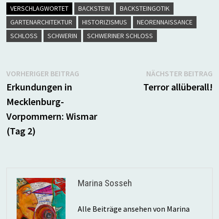
VERSCHLAGWORTET
BACKSTEIN
BACKSTEINGOTIK
GARTENARCHITEKTUR
HISTORIZISMUS
NEORENNAISSANCE
SCHLOSS
SCHWERIN
SCHWERINER SCHLOSS
Beitragsnavigation
Vorheriger
N
VORHERIGER BEITRAG
NÄCHSTER BEITRAG
Beitrag:
B
Erkundungen in
Terror allüberall!
Mecklenburg-
Vorpommern: Wismar
(Tag 2)
Marina Sosseh
Alle Beiträge ansehen von Marina