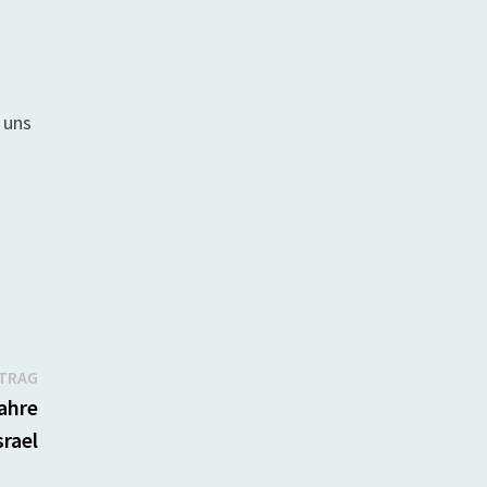
 uns
Nächster
ITRAG
Beitrag:
ahre
srael