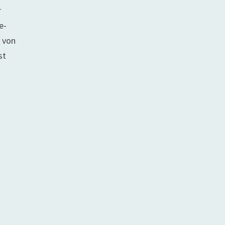
r
e-
, von
st
z