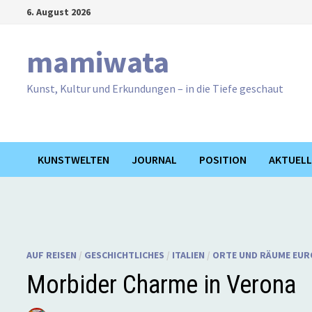
Zum
6. August 2026
Inhalt
springen
mamiwata
Kunst, Kultur und Erkundungen – in die Tiefe geschaut
KUNSTWELTEN
JOURNAL
POSITION
AKTUELL
AUF REISEN
/
GESCHICHTLICHES
/
ITALIEN
/
ORTE UND RÄUME EUR
Morbider Charme in Verona