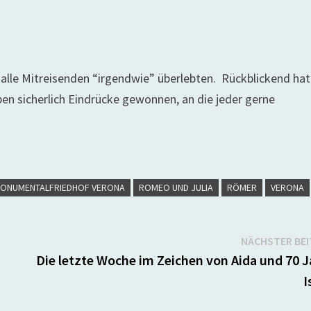
 alle Mitreisenden “irgendwie” überlebten. Rückblickend hat
ben sicherlich Eindrücke gewonnen, an die jeder gerne
ONUMENTALFRIEDHOF VERONA
ROMEO UND JULIA
RÖMER
VERONA
NÄCHSTER BE
Die letzte Woche im Zeichen von Aida und 70 J
I