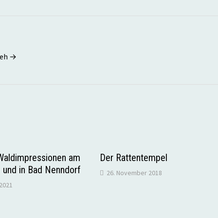
seh →
 Waldimpressionen am
Der Rattentempel
 und in Bad Nenndorf
26. November 2018
2021