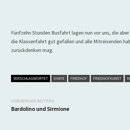
Fünfzehn Stunden Busfahrt lagen nun vor uns, die aber
die Klassenfahrt gut gefallen und alle Mitreisenden ha
zurückdenken mag.
VERSCHLAGWORTET
DANTE
FRIEDHOF
FRIEDHOFKUNST
M
Beitragsnavigation
Vorheriger
VORHERIGER BEITRAG
Beitrag:
Bardolino und Sirmione