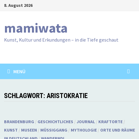
Zum
8. August 2026
Inhalt
springen
mamiwata
Kunst, Kultur und Erkundungen – in die Tiefe geschaut
MENÜ
SCHLAGWORT:
ARISTOKRATIE
BRANDENBURG
/
GESCHICHTLICHES
/
JOURNAL
/
KRAFTORTE
/
KUNST
/
MUSEEN
/
MÜSSIGGANG
/
MYTHOLOGIE
/
ORTE UND RÄUME
IN DEUTSCHLAND
/
WANDERND!