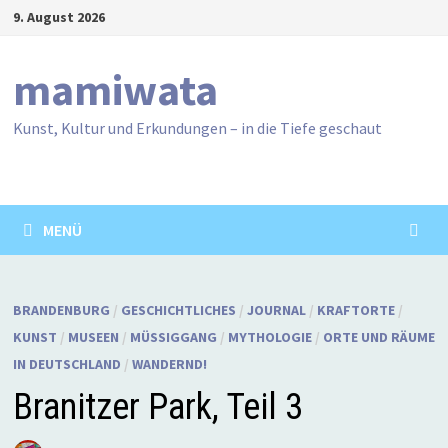
Zum
9. August 2026
Inhalt
springen
mamiwata
Kunst, Kultur und Erkundungen – in die Tiefe geschaut
MENÜ
BRANDENBURG
/
GESCHICHTLICHES
/
JOURNAL
/
KRAFTORTE
/
KUNST
/
MUSEEN
/
MÜSSIGGANG
/
MYTHOLOGIE
/
ORTE UND RÄUME
IN DEUTSCHLAND
/
WANDERND!
Branitzer Park, Teil 3