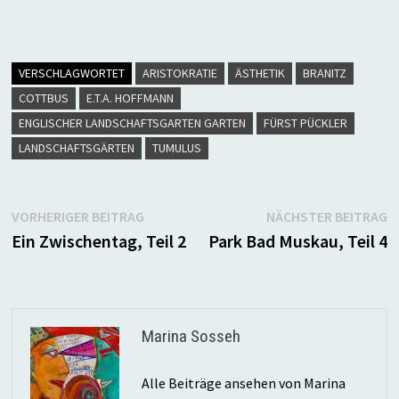
VERSCHLAGWORTET
ARISTOKRATIE
ÄSTHETIK
BRANITZ
COTTBUS
E.T.A. HOFFMANN
ENGLISCHER LANDSCHAFTSGARTEN GARTEN
FÜRST PÜCKLER
LANDSCHAFTSGÄRTEN
TUMULUS
Beitragsnavigation
Vorheriger
N
VORHERIGER BEITRAG
NÄCHSTER BEITRAG
Beitrag:
B
Ein Zwischentag, Teil 2
Park Bad Muskau, Teil 4
Marina Sosseh
Alle Beiträge ansehen von Marina