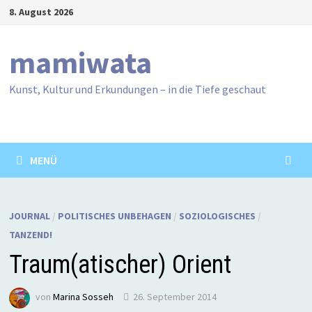
Zum
8. August 2026
Inhalt
springen
mamiwata
Kunst, Kultur und Erkundungen – in die Tiefe geschaut
MENÜ
JOURNAL
/
POLITISCHES UNBEHAGEN
/
SOZIOLOGISCHES
/
TANZEND!
Traum(atischer) Orient
von
Marina Sosseh
26. September 2014