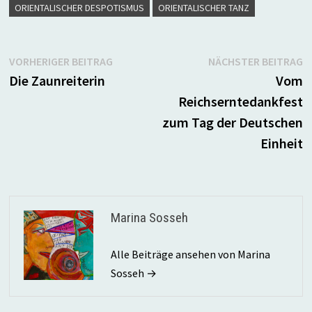
ORIENTALISCHER DESPOTISMUS
ORIENTALISCHER TANZ
Beitragsnavigation
Vorheriger
N
VORHERIGER BEITRAG
NÄCHSTER BEITRAG
Beitrag:
B
Die Zaunreiterin
Vom
Reichserntedankfest
zum Tag der Deutschen
Einheit
Marina Sosseh
Alle Beiträge ansehen von Marina
Sosseh →