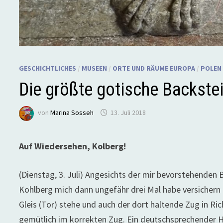
GESCHICHTLICHES
/
MUSEEN
/
ORTE UND RÄUME EUROPA
/
POLEN
Die größte gotische Backste
von
Marina Sosseh
13. Juli 2018
Auf Wiedersehen, Kolberg!
(Dienstag, 3. Juli) Angesichts der mir bevorstehende
Kohlberg mich dann ungefähr drei Mal habe versichern 
Gleis (Tor) stehe und auch der dort haltende Zug in Rich
gemütlich im korrekten Zug. Ein deutschsprechender He