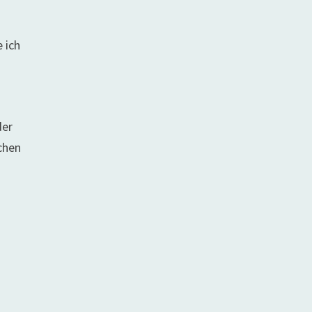
 ich
der
chen