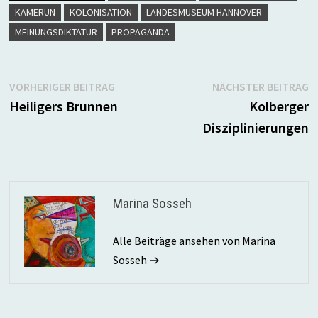
KAMERUN
KOLONISATION
LANDESMUSEUM HANNOVER
MEINUNGSDIKTATUR
PROPAGANDA
Beitragsnavigation
Vorheriger
N
VORHERIGER BEITRAG
NÄCHSTER BEITRAG
Beitrag:
B
Heiligers Brunnen
Kolberger
Disziplinierungen
Marina Sosseh
Alle Beiträge ansehen von Marina
Sosseh →