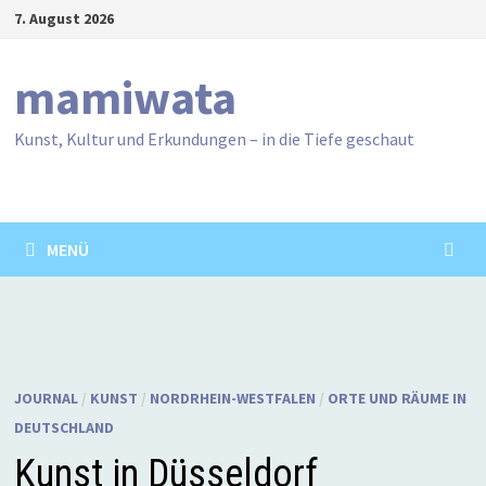
Zum
7. August 2026
Inhalt
springen
mamiwata
Kunst, Kultur und Erkundungen – in die Tiefe geschaut
MENÜ
JOURNAL
/
KUNST
/
NORDRHEIN-WESTFALEN
/
ORTE UND RÄUME IN
DEUTSCHLAND
Kunst in Düsseldorf