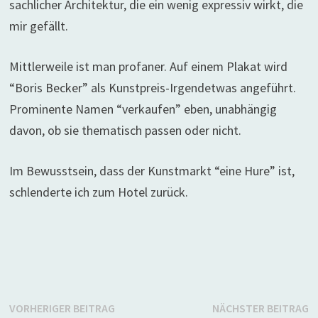
sachlicher Architektur, die ein wenig expressiv wirkt, die
mir gefällt.
Mittlerweile ist man profaner. Auf einem Plakat wird
“Boris Becker” als Kunstpreis-Irgendetwas angeführt.
Prominente Namen “verkaufen” eben, unabhängig
davon, ob sie thematisch passen oder nicht.
Im Bewusstsein, dass der Kunstmarkt “eine Hure” ist,
schlenderte ich zum Hotel zurück.
Beitragsnavigation
Vorheriger
N
VORHERIGER BEITRAG
NÄCHSTER BEITRAG