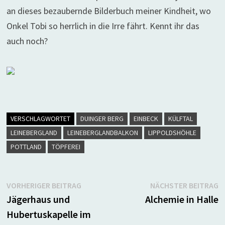
an dieses bezaubernde Bilderbuch meiner Kindheit, wo
Onkel Tobi so herrlich in die Irre fährt. Kennt ihr das
auch noch?
VERSCHLAGWORTET
DUINGER BERG
EINBECK
KÜLFTAL
LEINEBERGLAND
LEINEBERGLANDBALKON
LIPPOLDSHÖHLE
POTTLAND
TÖPFEREI
Beitragsnavigation
Vorheriger
N
VORHERIGER BEITRAG
NÄCHSTER BEITRAG
Beitrag:
B
Jägerhaus und
Alchemie in Halle
Hubertuskapelle im