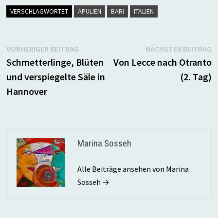
VERSCHLAGWORTET
APULIEN
BARI
ITALIEN
Beitragsnavigation
Vorheriger
N
VORHERIGER BEITRAG
NÄCHSTER BEITRAG
Beitrag:
B
Schmetterlinge, Blüten
Von Lecce nach Otranto
und verspiegelte Säle in
(2. Tag)
Hannover
Marina Sosseh
Alle Beiträge ansehen von Marina
Sosseh →